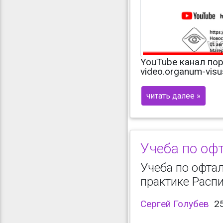
YouTube канал пор
video.organum-vis
читать далее »
Учеба по оф
Учеба по офта
практике Расп
Сергей Голубев
25