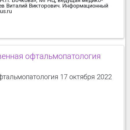
Н.П. Бочкова», МГНЦ, ведущая медико-
ев Виталий Викторович. Информационный
us.ru
венная офтальмопатология
фтальмопатология 17 октября 2022