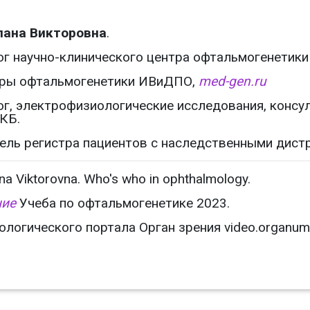
лана Викторовна
.
г научно-клинического центра офтальмогенети
дры офтальмогенетики ИВиДПО,
med-gen.ru
г, электрофизиологические исследования, консу
КБ.
ель регистра пациентов с наследственными дист
na Viktorovna. Who's who in ophthalmology.
ние
Учеба по офтальмогенетике 2023.
огического портала Орган зрения video.organum-