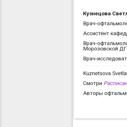
Кузнецова Свет
Врач-офтальмоло
Ассистент кафе
Врач-офтальмоло
Морозовской ДГ
Врач-исследоват
Kuznetsova Svetla
Смотри
Расписа
Авторы офтальмол