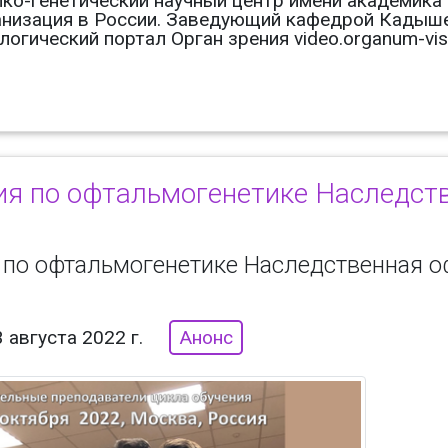
ко-генетический научный центр имени академика 
анизация в России. Заведующий кафедрой Кадыш
огический портал Орган зрения video.organum-vis
ия по офтальмогенетике Наследст
 по офтальмогенетике Наследственная о
 августа 2022 г.
Анонс