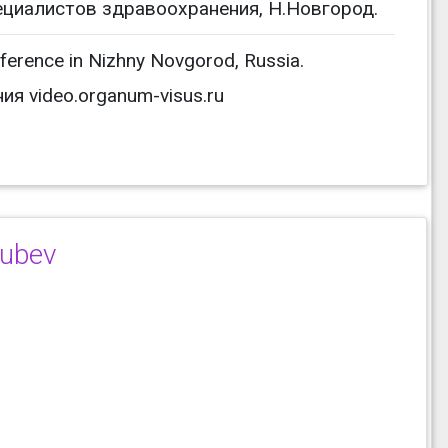
циалистов здравоохранения, Н.Новгород.
onference in Nizhny Novgorod, Russia.
я video.organum-visus.ru
lubev