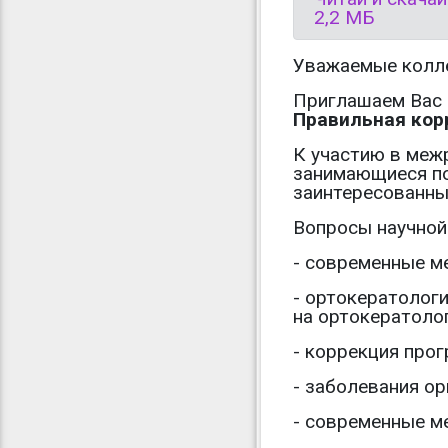
2,2 МБ
Уважаемые колле
Приглашаем Вас 
Правильная кор
К участию в меж
занимающиеся по
заинтересованны
Вопросы научной
- современные м
- ортокератолог
на ортокератоло
- коррекция про
- заболевания о
- современные м