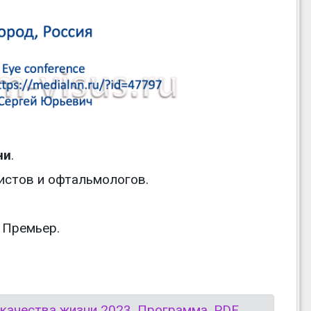
ни
.
истов и офтальмологов.
 Премьер.
 качества жизни 2023, Программа, PDF