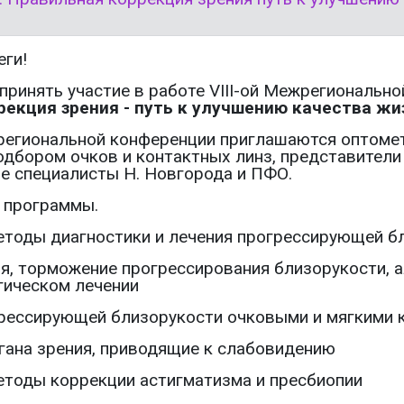
ги!
принять участие в работе VIII-ой Межрегиональн
рекция зрения - путь к улучшению качества жи
региональной конференции приглашаются оптомет
дбором очков и контактных линз, представители
е специалисты Н. Новгорода и ПФО.
 программы.
етоды диагностики и лечения прогрессирующей б
ия, торможение прогрессирования близорукости, 
гическом лечении
грессирующей близорукости очковыми и мягкими 
ргана зрения, приводящие к слабовидению
етоды коррекции астигматизма и пресбиопии