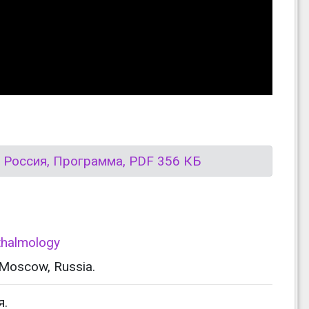
 Россия, Программа, PDF 356 КБ
thalmology
 Moscow, Russia.
я.