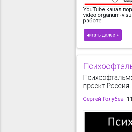
YouTube канал пор
video.organum-vis
работе.
читать далее »
Психоофталь
Психоофтальм
проект Россия
Сергей Голубев
1