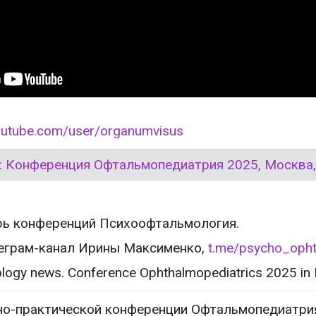
outube.com/user/organumvisus
й: Конференция Офтальмопедиатрия 2025, Москва,
ь конференций Психоофтальмология.
еграм-канал Ирины Максименко,
t.me/psycho_oph
logy news. Conference Ophthalmopediatrics 2025 in
но-практической конференции Офтальмопедиатри