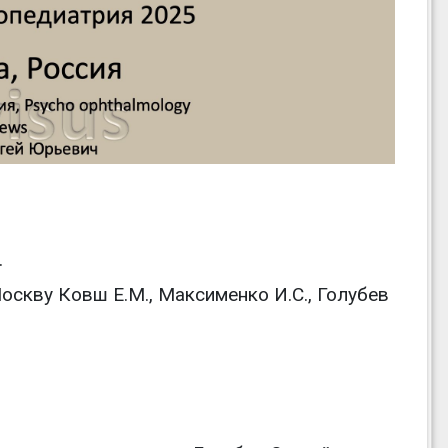
.
скву Ковш Е.М., Максименко И.С., Голубев