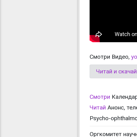
Смотри Видео,
y
Читай и скача
Смотри
Календар
Читай
Анонс, тел
Psycho-ophthalmo
Оргкомитет науч