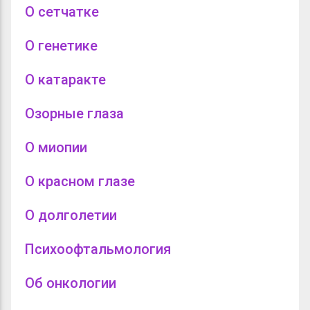
О сетчатке
О генетике
О катаракте
Озорные глаза
О миопии
О красном глазе
О долголетии
Психоофтальмология
Об онкологии