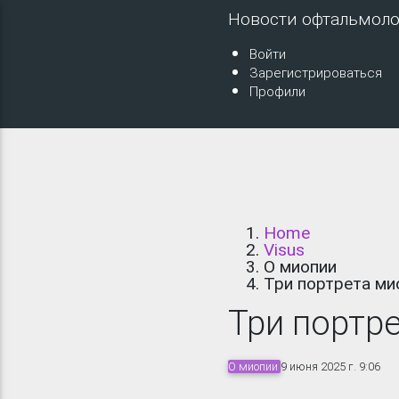
Новости офтальмол
Войти
Зарегистрироваться
Профили
Home
Visus
О миопии
Три портрета ми
Три портр
О миопии
9 июня 2025 г. 9:06