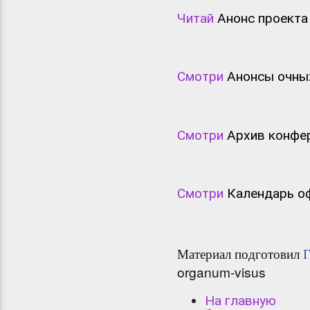
Читай
Анонс проекта 
Смотри
Анонсы очных
Смотри
Архив конфер
Смотри
Календарь оф
Материал подготовил
Г
organum-visus
На главную