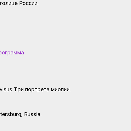
толице России.
рограмма
isus Три портрета миопии.
tersburg, Russia.