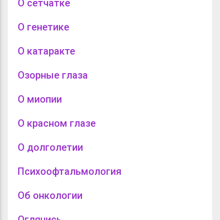
О сетчатке
О генетике
О катаракте
Озорные глаза
О миопии
О красном глазе
О долголетии
Психоофтальмология
Об онкологии
Оглянись