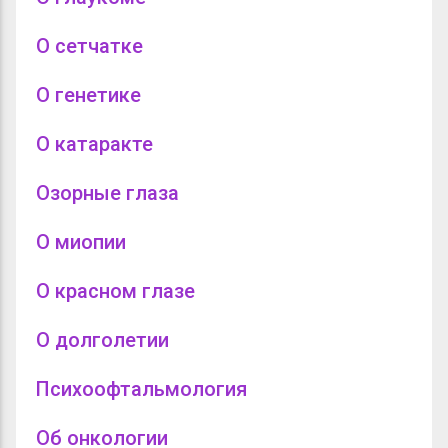
О сетчатке
О генетике
О катаракте
Озорные глаза
О миопии
О красном глазе
О долголетии
Психоофтальмология
Об онкологии