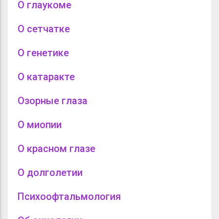
О глаукоме
О сетчатке
О генетике
О катаракте
Озорные глаза
О миопии
О красном глазе
О долголетии
Психоофтальмология