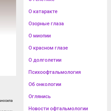
О катаракте
Озорные глаза
О миопии
О красном глазе
О долголетии
Психоофтальмология
Об онкологии
Оглянись
выносила
Новости офтальмологии