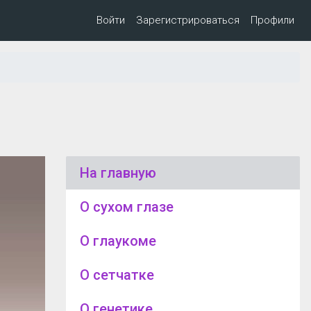
Войти
Зарегистрироваться
Профили
На главную
О сухом глазе
О глаукоме
О сетчатке
О генетике