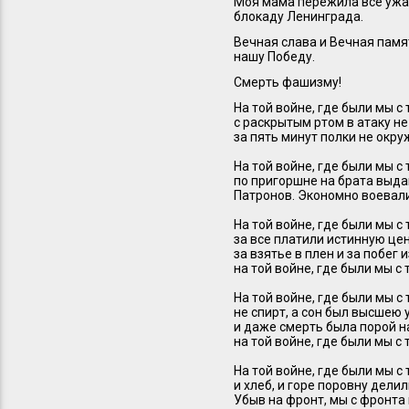
Моя мама пережила все ужа
блокаду Ленинграда.
Вечная слава и Вечная памя
нашу Победу.
Смерть фашизму!
На той войне, где были мы с 
с раскрытым ртом в атаку не
за пять минут полки не окру
На той войне, где были мы с 
по пригоршне на брата выд
Патронов. Экономно воевали,
На той войне, где были мы с 
за все платили истинную цен
за взятье в плен и за побег и
на той войне, где были мы с 
На той войне, где были мы с 
не спирт, а сон был высшею 
и даже смерть была порой 
на той войне, где были мы с 
На той войне, где были мы с 
и хлеб, и горе поровну делил
Убыв на фронт, мы с фронта