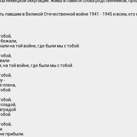
сы немецкой оккупации. Живы в памяти слова родственников, пр
ть павшим в Великой Отечественной войне 1941 - 1945 и всем, кто
тобой,
 бежали,
жали на той войне, где были мы с тобой.
тобой,
авали
 на той войне, где были мы с тобой.
тобой,
у -
з плена,
тобой.
тобой,
усладой,
наградой
тобой.
тобой,
и.
 не прибыли.