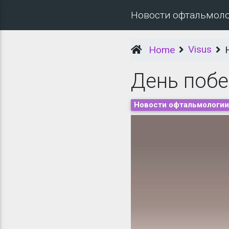
Новости офтальмол
Visus
Home
День поб
Новости офтальмологии