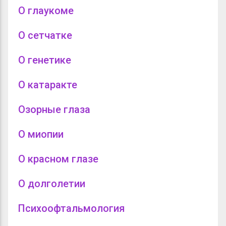
О глаукоме
О сетчатке
О генетике
О катаракте
Озорные глаза
О миопии
О красном глазе
О долголетии
Психоофтальмология