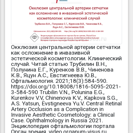
Окклюзия центральной артерии сетчатки
как осложнение в инвазивной
эстетической косметологии. Клинический
случай. Читай статью Трубилин В.Н.,
Полунина Е.Г., Куренков В.В., Чиненова
К.В., Яцун А.С., Евстигнеева Ю.В.,
Офтальмология. 2021;18(3):584-590.
https://doi.org/10.18008/1816-5095-2021-
3-584-590 Trubilin V.N., Poluninа E.G.,
Kurenkov V.V, Chinenova K.V., Kapkova S.G.,
A.S. Yatsun, Evstigneeva Yu.V. Central Retinal
Artery Occlusion as a Complication in
Invasive Aesthetic Cosmetology: a Clinical
Case. Ophthalmology in Russia 2021.
Энциклопедия офтальмологии портала
Орган зрения, video.organum-visus.ru